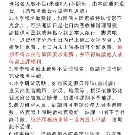
班報名人數不足(未達8人)不開班，由本館通知退
費。（憑報名繳費收據辦理退費）
2.本季報名繳費後，如因個人因素或特殊情形不
克參加，可於開課日起七日內憑收據辦理退費，
請提供可匯款或無摺存款之本人銀行、郵局帳
戶，退費標準分為七日內已上過乙次課學員，九
折受理退費，七日內未上課學員可全額退費。
逾
期不得以任何原因要求退費，亦不得轉讓他人或
保留上課權利。
3.本季報名截止後即不受理報名，敬請把握時間
完成報名手續。
4.本季研習活動，如遇國定假日停課(需補課)；
逢天然災害颱風、水災、地震等，授課依據彰化
縣政府公告規定辦理，如遇停課則不予補課。
5.參與研習人員，結訓時可申請公務人員學習時
數，依實際上課時數核實發給，缺課1/4者不予登
錄時數。
請於課程結束前一週內提出申請
，逾期
恕不受理。
6.優惠辦法：連續參加本館各季研習班，並在報