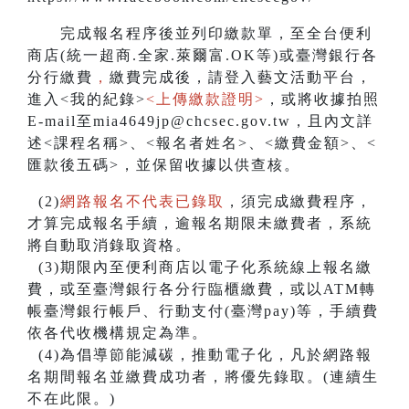
完成報名程序後並列印繳款單，至全台便利
商店(統一超商.全家.萊爾富.OK等)或臺灣銀行各
分行繳費
，
繳費完成後，請登入藝文活動平台，
進入<我的紀錄>
<上傳繳款證明>
，或將收據拍照
E-mail至mia4649jp@chcsec.gov.tw，且內文詳
述<課程名稱>、<報名者姓名>、<繳費金額>、<
匯款後五碼>，並保留收據以供查核。
(2)
網路報名不代表已錄取
，須完成繳費程序，
才算完成報名手續，逾報名期限未繳費者，系統
將自動取消錄取資格。
(3)期限內至便利商店以電子化系統線上報名繳
費，或至臺灣銀行各分行臨櫃繳費，或以ATM轉
帳臺灣銀行帳戶、行動支付(臺灣pay)等，手續費
依各代收機構規定為準。
(4)為倡導節能減碳，推動電子化，凡於網路報
名期間報名並繳費成功者，將優先錄取。(連續生
不在此限。)