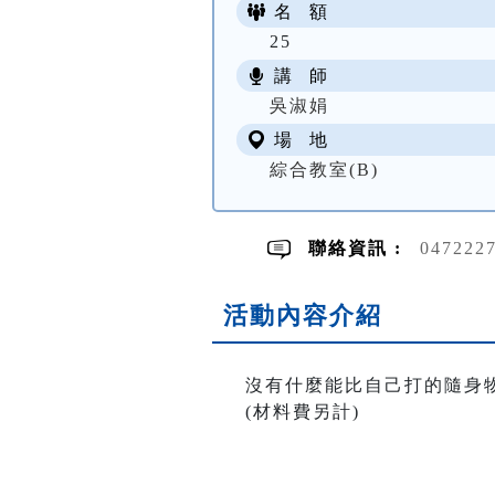
名 額
25
講 師
吳淑娟
場 地
綜合教室(B)
聯絡資訊 :
047222
活動內容介紹
沒有什麼能比自己打的隨身
(材料費另計)