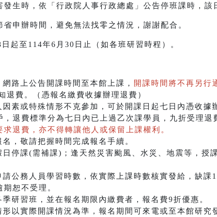
災害發生時，依「行政院人事行政總處」公告停班課時，該
以節省申辦時間，避免無法找零之情況，謝謝配合。
8日起至114年6月30日止（如各班研習時程）。
、網路上公告開課時間至本館上課，
開課時間將不再另行
通知退費。（憑報名繳費收據辦理退費）
個人因素或特殊情形不克參加，可於開課日起七日內憑收據
戶，退費標準分為七日內已上過乙次課學員，九折受理退
要求退費，亦不得轉讓他人或保留上課權利。
報名，敬請把握時間完成報名手續。
假日停課(需補課)；逢天然災害颱風、水災、地震等，授
申請公務人員學習時數，依實際上課時數核實發給，缺課1
逾期恕不受理。
各季研習班，並在報名期限內繳費者，報名費9折優惠。
情形以實際開課情況為準，報名期間可來電或至本館研究發