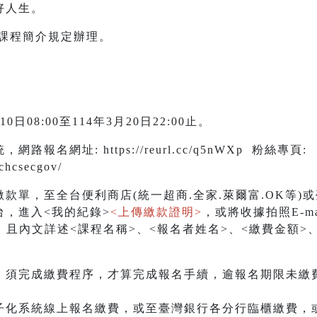
好人生。
別課程簡介規定辦理。
日08:00至114年3月20日22:00止。
報名網址: https://reurl.cc/q5nWXp 粉絲專頁:
chcsecgov/
，至全台便利商店(統一超商.全家.萊爾富.OK等)
，進入<我的紀錄>
<上傳繳款證明>
，或將收據拍照E-ma
.gov.tw，且內文詳述<課程名稱>、<報名者姓名>、<繳費
，須完成繳費程序，才算完成報名手續，逾報名期限未繳
子化系統線上報名繳費，或至臺灣銀行各分行臨櫃繳費，