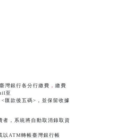
或臺灣銀行各分行繳費
，
繳費
il至
金額>、<匯款後五碼>，並保留收據
費者，系統將自動取消錄取資
或以ATM轉帳臺灣銀行帳