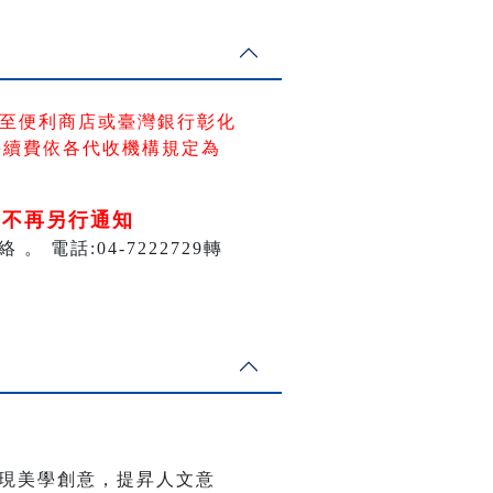
至便利商店
或臺灣銀行彰化
手續費依各代收機構規定為
將不再另行通知
話:04-7222729轉
現美學創意，提昇人文意