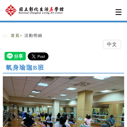
跳到主要內容
網站導覽
:::
首頁
> 活動明細
中文
氧身瑜珈B班