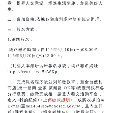
意，提昇人文意涵，增進生活情趣，創造美好人
生。
二、參加資格:依據各類班別課程簡介規定辦理。
三、報名方式：
1.網路報名：
網路報名時間：自115年6月10日(三)08:00至
115年6月20日(六)22:00止。
(1)登入本館研習班報名系統，網路報名網址:
https://reurl.cc/q5nWXp
完成報名程序後並列印繳款單，至全台便利
商店(統一超商.全家.萊爾富.OK等)或臺灣銀行各
分行繳費
，
繳費完成後，請登入藝文活動平台，
進入<我的紀錄>
<上傳繳款證明>
，或將收據拍照
E-mail至mia4649jp@chcsec.gov.tw，且內文詳
述<課程名稱>、<報名者姓名>、<繳費金額>、<