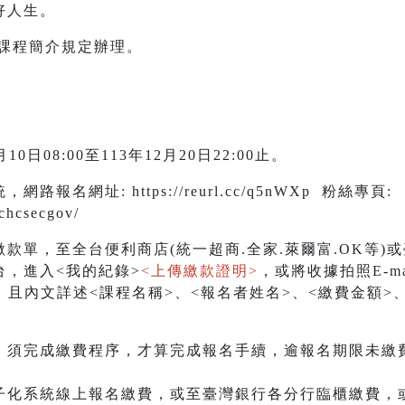
好人生。
別課程簡介規定辦理。
日08:00至113年12月20日22:00止。
報名網址: https://reurl.cc/q5nWXp 粉絲專頁:
chcsecgov/
，至全台便利商店(統一超商.全家.萊爾富.OK等)
，進入<我的紀錄>
<上傳繳款證明>
，或將收據拍照E-ma
.gov.tw，且內文詳述<課程名稱>、<報名者姓名>、<繳費
，須完成繳費程序，才算完成報名手續，逾報名期限未繳
子化系統線上報名繳費，或至臺灣銀行各分行臨櫃繳費，