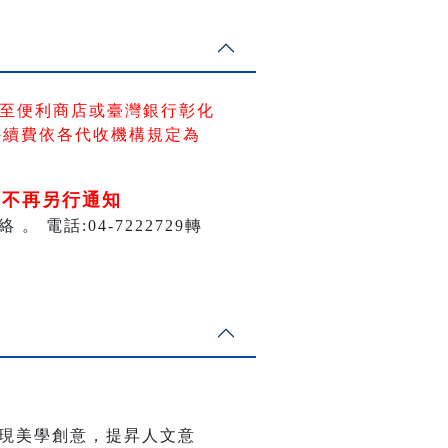
至便利商店
或臺灣銀行彰化
手續費依各代收機構規定為
將不再另行通知
話:04-7222729轉
現美學創意，提昇人文意