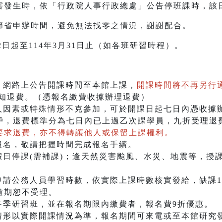
災害發生時，依「行政院人事行政總處」公告停班課時，該
以節省申辦時間，避免無法找零之情況，謝謝配合。
2日起至114年3月31日止（如各班研習時程）。
、網路上公告開課時間至本館上課，
開課時間將不再另行
通知退費。（憑報名繳費收據辦理退費）
個人因素或特殊情形不克參加，可於開課日起七日內憑收據
戶，退費標準分為七日內已上過乙次課學員，九折受理退
要求退費，亦不得轉讓他人或保留上課權利。
報名，敬請把握時間完成報名手續。
假日停課(需補課)；逢天然災害颱風、水災、地震等，授
申請公務人員學習時數，依實際上課時數核實發給，缺課1
逾期恕不受理。
各季研習班，並在報名期限內繳費者，報名費9折優惠。
情形以實際開課情況為準，報名期間可來電或至本館研究發