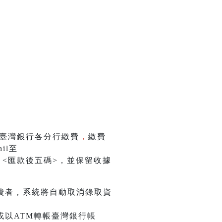
或臺灣銀行各分行繳費
，
繳費
il至
金額>、<匯款後五碼>，並保留收據
費者，系統將自動取消錄取資
或以ATM轉帳臺灣銀行帳