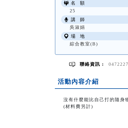
名 額
25
講 師
吳淑娟
場 地
綜合教室(B)
聯絡資訊 :
047222
活動內容介紹
沒有什麼能比自己打的隨身
(材料費另計)