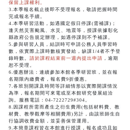
保留上課權利。
3.本季報名截止後即不受理報名，敬請把握時間
完成報名手續。
4.本季研習活動，如遇國定假日停課(需補課)；
逢天然災害颱風、水災、地震等，授課依據彰化
縣政府公告規定辦理，如遇停課則不予補課。
5.參與研習人員，結訓時可申請公務人員學習時
數，依實際上課時數核實發給，缺課1/4者不予登
錄時數。
請於課程結束前一週內提出申請
，逾期
恕不受理。
6.優惠辦法：連續參加本館各季研習班，並在報
名期限內繳費者，報名費9折優惠。
7.各班別開課及時間等詳細情形以實際開課情況
為準，報名期間可來電或至本館研究發展組洽
詢。服務電話：04-7222729#304。
8.因課程所需而產生之衍生費用(包括材料費、教
材費、教學觀摩等相關費用)另計，由該班師生自
行協調收費金額，並妥善保管運用。
9.本簡章課程皆在本館進行授課，報名成功且如