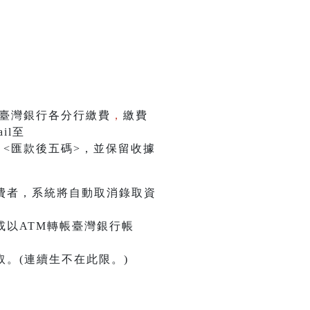
或臺灣銀行各分行繳費
，
繳費
il至
金額>、<匯款後五碼>，並保留收據
費者，系統將自動取消錄取資
或以ATM轉帳臺灣銀行帳
。(連續生不在此限。)