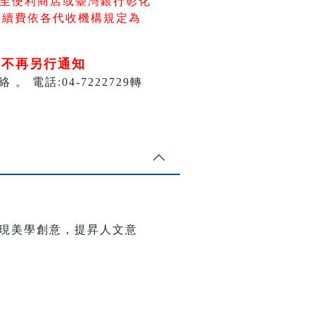
至便利商店
或臺灣銀行彰化
手續費依各代收機構規定為
將不再另行通知
話:04-7222729轉
現美學創意，提昇人文意