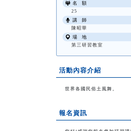
名 額
25
講 師
陳昭華
場 地
第三研習教室
活動內容介紹
世界各國民俗土風舞。
報名資訊