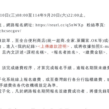
(三)08:00至114年9月20日(六)22:00止。
報名網址: https://reurl.cc/q5nWXp 粉絲專頁:
chcsecgov/
，至全台便利商店(統一超商.全家.萊爾富.OK等)
，進入<我的紀錄>
<上傳繳款證明>
，或將收據拍照E-ma
.gov.tw，且內文詳述<課程名稱>、<報名者姓名>、<繳費
，須完成繳費程序，才算完成報名手續，逾報名期限未繳
子化系統線上報名繳費，或至臺灣銀行各分行臨櫃繳費，
等，手續費依各代收機構規定為準。
電子化，凡於網路報名期間報名並繳費成功者，將優先錄取