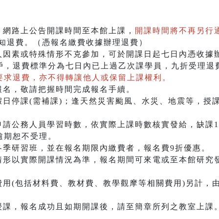
、網路上公告開課時間至本館上課，
開課時間將不再另行
通知退費。（憑報名繳費收據辦理退費）
個人因素或特殊情形不克參加，可於開課日起七日內憑收據
戶，退費標準分為七日內已上過乙次課學員，九折受理退
要求退費，亦不得轉讓他人或保留上課權利。
報名，敬請把握時間完成報名手續。
假日停課(需補課)；逢天然災害颱風、水災、地震等，授
申請公務人員學習時數，依實際上課時數核實發給，缺課1
逾期恕不受理。
各季研習班，並在報名期限內繳費者，報名費9折優惠。
情形以實際開課情況為準，報名期間可來電或至本館研究發
費用(包括材料費、教材費、教學觀摩等相關費用)另計，
行授課，報名成功且如期開課後，請至簡章所列之教室上課