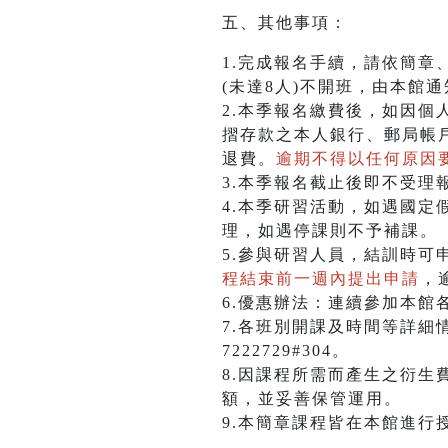
五、其他事項：
1.完成報名手續，請依簡章
(未達8人)不開班，由本館
2.本季報名繳費後，如因
摺存款之本人銀行、郵局帳
退費。
逾期不得以任何原因
3.本季報名截止後即不受理
4.本季研習活動，如遇國定
理，如遇停課則不予補課。
5.參與研習人員，結訓時可
程結束前一週內提出申請
，
6.優惠辦法：連續參加本館
7.各班別開課及時間等詳細
7222729#304。
8.因課程所需而產生之衍生
額，並妥善保管運用。
9.本簡章課程皆在本館進