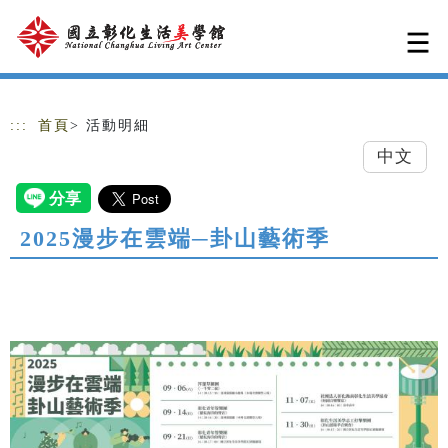
跳到主要內容
網站導覽
:::
首頁
> 活動明細
中文
2025漫步在雲端─卦山藝術季