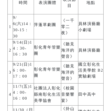
時間
表演團體
地點
目
9/
《一千
6(六)14：
員林演藝廳
萍蓬草劇團
1
零二
30-15：
小劇場
夜》
30
9/14(日)1
《聽見
彰化青年管樂
4：30-
2
海洋的
員林演藝廳
團
16：30
聲音》
9/21(日)1
國立彰化生
《聽見
彰化青年管樂
6：00-
活美學館 B2
3
海洋的
團
17：00
實驗劇場
聲音》
11/7(五)1
社團法人彰化
《校園
4：00-
4
縣南彰化生活
音樂響
田中高中
16：00
美學協會
宴》
《卦山
11/30（日