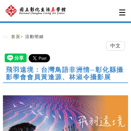
跳到主要內容
網站導覽
:::
首頁
> 活動明細
中文
飛羽遠境：台灣鳥語非洲情─彰化縣攝
影學會會員黃逢源、林淑令攝影展