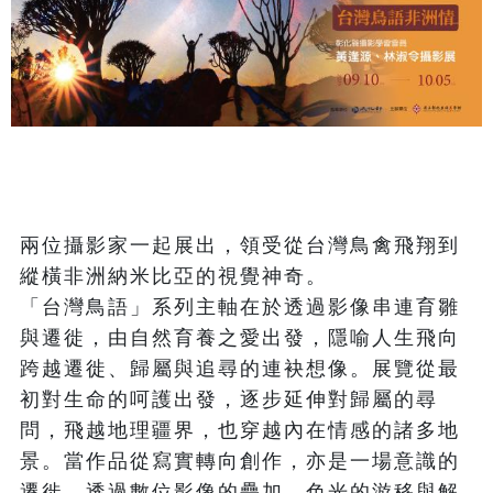
兩位攝影家一起展出，領受從台灣鳥禽飛翔到
縱橫非洲納米比亞的視覺神奇。

「台灣鳥語」系列主軸在於透過影像串連育雛
與遷徙，由自然育養之愛出發，隱喻人生飛向
跨越遷徙、歸屬與追尋的連袂想像。展覽從最
初對生命的呵護出發，逐步延伸對歸屬的尋
問，飛越地理疆界，也穿越內在情感的諸多地
景。當作品從寫實轉向創作，亦是一場意識的
遷徙。透過數位影像的疊加、色光的游移與解