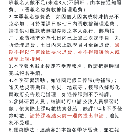
班報名人數不足(未達8人)不開班，由本館通知退
費。（憑報名繳費收據辦理退費）
2.本季報名繳費後，如因個人因素或特殊情形不
克參加，可於開課日起七日內憑收據辦理退費，
請提供可匯款或無摺存款之本人銀行、郵局帳
戶，退費標準分為七日內已上過乙次課學員，九
折受理退費，七日內未上課學員可全額退費。
逾
期不得以任何原因要求退費，亦不得轉讓他人或
保留上課權利。
3.本季報名截止後即不受理報名，敬請把握時間
完成報名手續。
4.本季研習活動，如遇國定假日停課(需補課)；
逢天然災害颱風、水災、地震等，授課依據彰化
縣政府公告規定辦理，如遇停課則不予補課。
5.參與研習人員，結訓時可申請公務人員學習時
數，依實際上課時數核實發給，缺課1/4者不予登
錄時數。
請於課程結束前一週內提出申請
，逾期
恕不受理。
6.優惠辦法：連續參加本館各季研習班，並在報