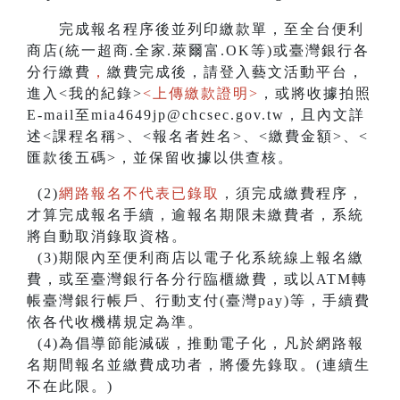
完成報名程序後並列印繳款單，至全台便利
商店(統一超商.全家.萊爾富.OK等)或臺灣銀行各
分行繳費
，
繳費完成後，請登入藝文活動平台，
進入<我的紀錄>
<上傳繳款證明>
，或將收據拍照
E-mail至mia4649jp@chcsec.gov.tw，且內文詳
述<課程名稱>、<報名者姓名>、<繳費金額>、<
匯款後五碼>，並保留收據以供查核。
(2)
網路報名不代表已錄取
，須完成繳費程序，
才算完成報名手續，逾報名期限未繳費者，系統
將自動取消錄取資格。
(3)期限內至便利商店以電子化系統線上報名繳
費，或至臺灣銀行各分行臨櫃繳費，或以ATM轉
帳臺灣銀行帳戶、行動支付(臺灣pay)等，手續費
依各代收機構規定為準。
(4)為倡導節能減碳，推動電子化，凡於網路報
名期間報名並繳費成功者，將優先錄取。(連續生
不在此限。)