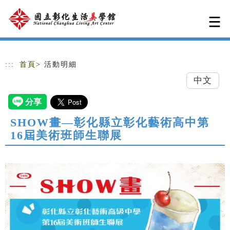
跳到主要內容
網站導覽
:::
首頁
> 活動明細
中文
SHOW畫—彰化縣立彰化藝術高中第
16屆美術班師生聯展