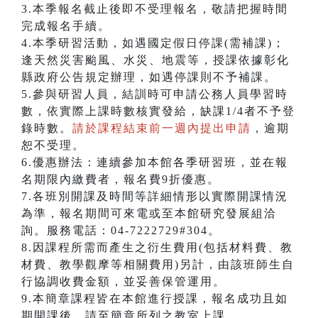
3.本季報名截止後即不受理報名，敬請把握時間
完成報名手續。
4.本季研習活動，如遇國定假日停課(需補課)；
逢天然災害颱風、水災、地震等，授課依據彰化
縣政府公告規定辦理，如遇停課則不予補課。
5.參與研習人員，結訓時可申請公務人員學習時
數，依實際上課時數核實發給，缺課1/4者不予登
錄時數。
請於課程結束前一週內提出申請
，逾期
恕不受理。
6.優惠辦法：連續參加本館各季研習班，並在報
名期限內繳費者，報名費9折優惠。
7.各班別開課及時間等詳細情形以實際開課情況
為準，報名期間可來電或至本館研究發展組洽
詢。服務電話：04-7222729#304。
8.因課程所需而產生之衍生費用(包括材料費、教
材費、教學觀摩等相關費用)另計，由該班師生自
行協調收費金額，並妥善保管運用。
9.本簡章課程皆在本館進行授課，報名成功且如
期開課後，請至簡章所列之教室上課。