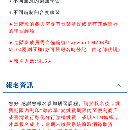
3.不同曲風的樂曲學習
4.不同編制的合奏練習
►進階班的參與需要有音樂基礎或是有其他樂器
的學習經驗
►進階班成員需自備編號Playwood M203和
M204兩副琴槌(亦可於報名時登記，由老師代購)
►報名人數:限15人
報名資訊
您好!感謝您報名參加研習課程。
請於報名後，繳
費期限內列印"繳款單"於繳費期限內
至便利商店
或臺灣銀行彰化分行臨櫃繳費，或以ATM轉帳
，
才算報名成功，逾期未繳費系統將取消錄取資