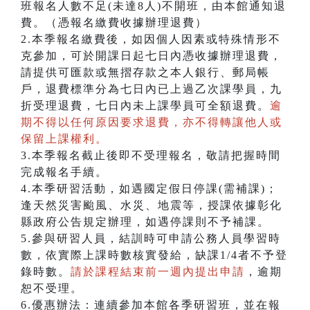
班報名人數不足(未達8人)不開班，由本館通知退
費。（憑報名繳費收據辦理退費）
2.本季報名繳費後，如因個人因素或特殊情形不
克參加，可於開課日起七日內憑收據辦理退費，
請提供可匯款或無摺存款之本人銀行、郵局帳
戶，退費標準分為七日內已上過乙次課學員，九
折受理退費，七日內未上課學員可全額退費。
逾
期不得以任何原因要求退費，亦不得轉讓他人或
保留上課權利。
3.本季報名截止後即不受理報名，敬請把握時間
完成報名手續。
4.本季研習活動，如遇國定假日停課(需補課)；
逢天然災害颱風、水災、地震等，授課依據彰化
縣政府公告規定辦理，如遇停課則不予補課。
5.參與研習人員，結訓時可申請公務人員學習時
數，依實際上課時數核實發給，缺課1/4者不予登
錄時數。
請於課程結束前一週內提出申請
，逾期
恕不受理。
6.優惠辦法：連續參加本館各季研習班，並在報