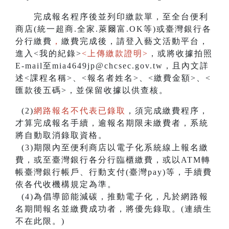
完成報名程序後並列印繳款單，至全台便利
商店(統一超商.全家.萊爾富.OK等)或臺灣銀行各
分行繳費
，
繳費完成後，請登入藝文活動平台，
進入<我的紀錄>
<上傳繳款證明>
，或將收據拍照
E-mail至mia4649jp@chcsec.gov.tw，且內文詳
述<課程名稱>、<報名者姓名>、<繳費金額>、<
匯款後五碼>，並保留收據以供查核。
(2)
網路報名不代表已錄取
，須完成繳費程序，
才算完成報名手續，逾報名期限未繳費者，系統
將自動取消錄取資格。
(3)期限內至便利商店以電子化系統線上報名繳
費，或至臺灣銀行各分行臨櫃繳費，或以ATM轉
帳臺灣銀行帳戶、行動支付(臺灣pay)等，手續費
依各代收機構規定為準。
(4)為倡導節能減碳，推動電子化，凡於網路報
名期間報名並繳費成功者，將優先錄取。(連續生
不在此限。)