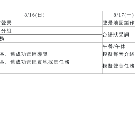
8/16(日)
8/17(一)
方聲景
聲景地圖製作
隊分組
台語狀聲詞
務
午餐/午休
區、舊成功營區導覽
模擬聲音介紹
區、舊成功營區實地採集任務
模擬聲音任務