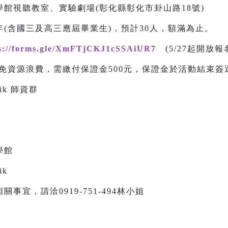
館視聽教室、實驗劇場(彰化縣彰化市卦山路18號)
(含國三及高三應屆畢業生)，預計30人，額滿為止。
s://forms.gle/XmFTjCKJ1cSSAiUR7
(5/27起開放報
免資源浪費，需繳付保證金500元，保證金於活動結束簽
ik 師資群
學館
ik
宜，請洽0919-751-494林小姐