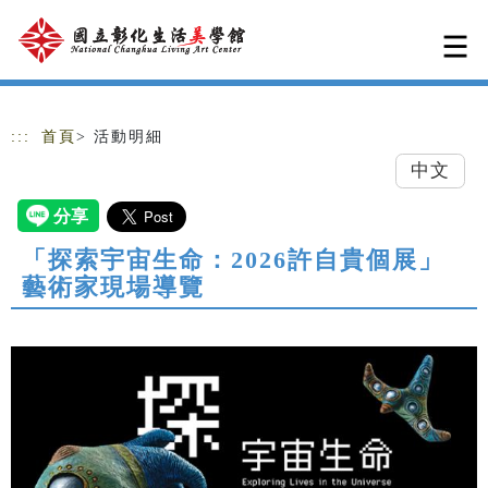
跳到主要內容
網站導覽
:::
首頁
> 活動明細
中文
「探索宇宙生命：2026許自貴個展」
藝術家現場導覽