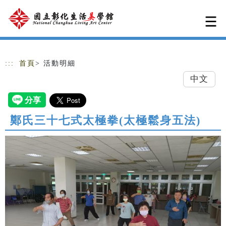
跳到主要內容
網站導覽
:::
首頁
> 活動明細
中文
鄭氏三十七式太極拳(太極鬆身五法)