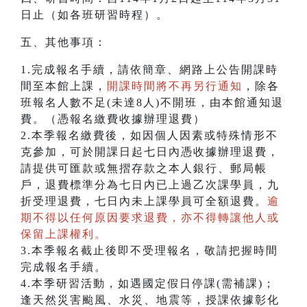
日止（如各班研習時程）。
五、其他事項：
1.完成報名手續，請依簡章、網路上公告開課時
間至本館上課，
開課時間將不再另行通知
，除各
班報名人數不足(未達8人)不開班，由本館通知退
費。（憑報名繳費收據辦理退費）
2.本季報名繳費後，如因個人因素或特殊情形不
克參加，可於開課日起七日內憑收據辦理退費，
請提供可匯款或無摺存款之本人銀行、郵局帳
戶，退費標準分為七日內已上過乙次課學員，九
折受理退費，七日內未上課學員可全額退費。
逾
期不得以任何原因要求退費，亦不得轉讓他人或
保留上課權利。
3.本季報名截止後即不受理報名，敬請把握時間
完成報名手續。
4.本季研習活動，如遇國定假日停課(需補課)；
逢天然災害颱風、水災、地震等，授課依據彰化