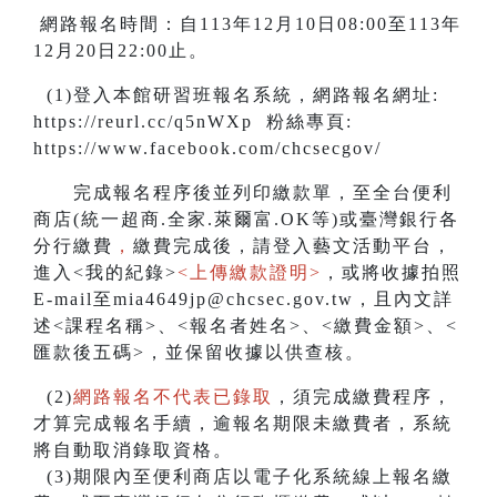
網路報名時間：自113年12月10日08:00至113年
12月20日22:00止。
(1)登入本館研習班報名系統，網路報名網址:
https://reurl.cc/q5nWXp 粉絲專頁:
https://www.facebook.com/chcsecgov/
完成報名程序後並列印繳款單，至全台便利
商店(統一超商.全家.萊爾富.OK等)或臺灣銀行各
分行繳費
，
繳費完成後，請登入藝文活動平台，
進入<我的紀錄>
<上傳繳款證明>
，或將收據拍照
E-mail至mia4649jp@chcsec.gov.tw，且內文詳
述<課程名稱>、<報名者姓名>、<繳費金額>、<
匯款後五碼>，並保留收據以供查核。
(2)
網路報名不代表已錄取
，須完成繳費程序，
才算完成報名手續，逾報名期限未繳費者，系統
將自動取消錄取資格。
(3)期限內至便利商店以電子化系統線上報名繳