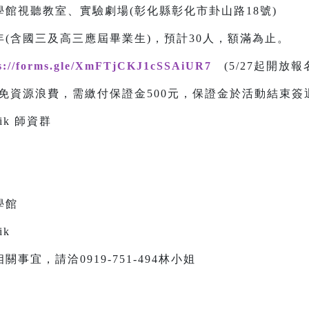
館視聽教室、實驗劇場(彰化縣彰化市卦山路18號)
(含國三及高三應屆畢業生)，預計30人，額滿為止。
s://forms.gle/XmFTjCKJ1cSSAiUR7
(5/27起開放報
免資源浪費，需繳付保證金500元，保證金於活動結束簽
ik 師資群
學館
ik
宜，請洽0919-751-494林小姐