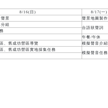
8/16(日)
8/17(一)
方聲景
聲景地圖製作
隊分組
台語狀聲詞
務
午餐/午休
區、舊成功營區導覽
模擬聲音介紹
區、舊成功營區實地採集任務
模擬聲音任務