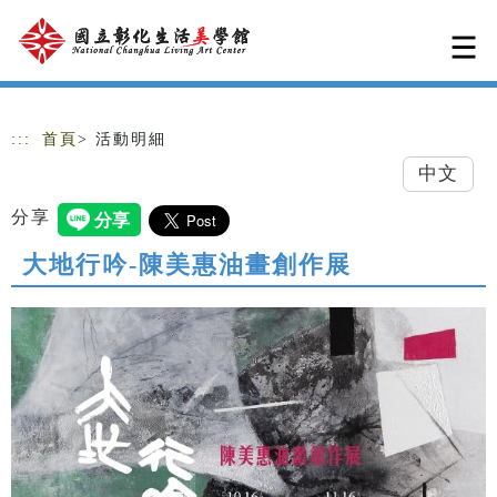
跳到主要內容
網站導覽
:::
首頁
> 活動明細
中文
分享
大地行吟-陳美惠油畫創作展