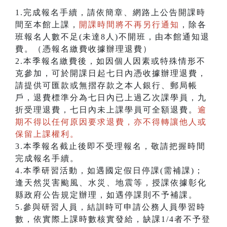
1.完成報名手續，請依簡章、網路上公告開課時
間至本館上課，
開課時間將不再另行通知
，除各
班報名人數不足(未達8人)不開班，由本館通知退
費。（憑報名繳費收據辦理退費）
2.本季報名繳費後，如因個人因素或特殊情形不
克參加，可於開課日起七日內憑收據辦理退費，
請提供可匯款或無摺存款之本人銀行、郵局帳
戶，退費標準分為七日內已上過乙次課學員，九
折受理退費，七日內未上課學員可全額退費。
逾
期不得以任何原因要求退費，亦不得轉讓他人或
保留上課權利。
3.本季報名截止後即不受理報名，敬請把握時間
完成報名手續。
4.本季研習活動，如遇國定假日停課(需補課)；
逢天然災害颱風、水災、地震等，授課依據彰化
縣政府公告規定辦理，如遇停課則不予補課。
5.參與研習人員，結訓時可申請公務人員學習時
數，依實際上課時數核實發給，缺課1/4者不予登