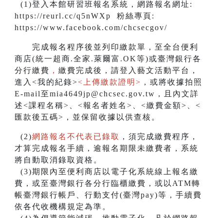
(1)登入本館研習班報名系統，網路報名網址:
https://reurl.cc/q5nWXp 粉絲專頁:
https://www.facebook.com/chcsecgov/
完成報名程序後並列印繳款單，至全台便利
商店(統一超商.全家.萊爾富.OK等)或臺灣銀行各
分行繳費
，
繳費完成後，請登入藝文活動平台，
進入<我的紀錄>
<上傳繳款證明>
，或將收據拍照
E-mail至mia4649jp@chcsec.gov.tw，且內文詳
述<課程名稱>、<報名者姓名>、<繳費金額>、<
匯款後五碼>，並保留收據以供查核。
(2)
網路報名不代表已錄取
，須完成繳費程序，
才算完成報名手續，逾報名期限未繳費者，系統
將自動取消錄取資格。
(3)期限內至便利商店以電子化系統線上報名繳
費，或至臺灣銀行各分行臨櫃繳費，或以ATM轉
帳臺灣銀行帳戶、行動支付(臺灣pay)等，手續費
依各代收機構規定為準。