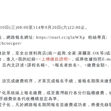
(三)08:00至114年9月20日(六)22:00止。
報名網址: https://reurl.cc/q5nWXp 粉絲專頁:
chcsecgov/
，至全台便利商店(統一超商.全家.萊爾富.OK等)
，進入<我的紀錄>
<上傳繳款證明>
，或將收據拍照E-ma
.gov.tw，且內文詳述<課程名稱>、<報名者姓名>、<繳費
，須完成繳費程序，才算完成報名手續，逾報名期限未繳
子化系統線上報名繳費，或至臺灣銀行各分行臨櫃繳費，
等，手續費依各代收機構規定為準。
電子化，凡於網路報名期間報名並繳費成功者，將優先錄取