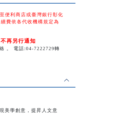
至便利商店
或臺灣銀行彰化
手續費依各代收機構規定為
將不再另行通知
話:04-7222729轉
現美學創意，提昇人文意