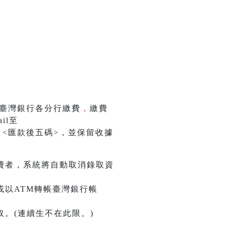
或臺灣銀行各分行繳費
，
繳費
il至
金額>、<匯款後五碼>，並保留收據
費者，系統將自動取消錄取資
或以ATM轉帳臺灣銀行帳
。(連續生不在此限。)