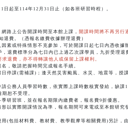
月1日起至114年12月31日止（如各班研習時程）。
、網路上公告開課時間至本館上課，
開課時間將不再另行
通知退費。（憑報名繳費收據辦理退費）
個人因素或特殊情形不克參加，可於開課日起七日內憑收據
戶，退費標準分為七日內已上過乙次課學員，九折受理退
要求退費，亦不得轉讓他人或保留上課權利。
報名，敬請把握時間完成報名手續。
假日停課(需補課)；逢天然災害颱風、水災、地震等，授
申請公務人員學習時數，依實際上課時數核實發給，缺課1
逾期恕不受理。
各季研習班，並在報名期限內繳費者，報名費9折優惠。
情形以實際開課情況為準，報名期間可來電或至本館研究發
費用(包括材料費、教材費、教學觀摩等相關費用)另計，