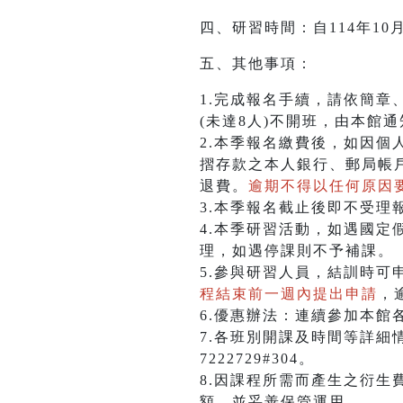
四、研習時間：自114年10
五、其他事項：
1.完成報名手續，請依簡章
(未達8人)不開班，由本館
2.本季報名繳費後，如因
摺存款之本人銀行、郵局帳
退費。
逾期不得以任何原因
3.本季報名截止後即不受理
4.本季研習活動，如遇國定
理，如遇停課則不予補課。
5.參與研習人員，結訓時可
程結束前一週內提出申請
，
6.優惠辦法：連續參加本館
7.各班別開課及時間等詳細
7222729#304。
8.因課程所需而產生之衍生
額，並妥善保管運用。