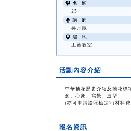
名 額
25
講 師
吳月娥
場 地
工藝教室
活動內容介紹
中華插花歷史介紹及插花標
念、心象、寫景、造型。
(亦可申請證照檢定) (材料費
報名資訊