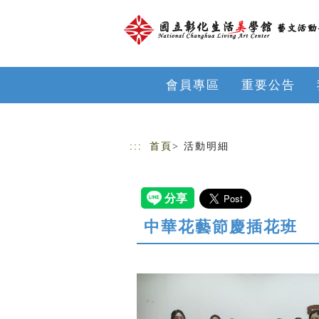
跳到主要內容
網站導覽
會員專區
重要公告
:::
首頁
> 活動明細
中華花藝節慶插花班