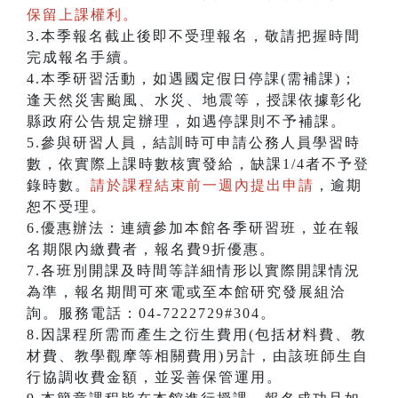
保留上課權利。
3.本季報名截止後即不受理報名，敬請把握時間
完成報名手續。
4.本季研習活動，如遇國定假日停課(需補課)；
逢天然災害颱風、水災、地震等，授課依據彰化
縣政府公告規定辦理，如遇停課則不予補課。
5.參與研習人員，結訓時可申請公務人員學習時
數，依實際上課時數核實發給，缺課1/4者不予登
錄時數。
請於課程結束前一週內提出申請
，逾期
恕不受理。
6.優惠辦法：連續參加本館各季研習班，並在報
名期限內繳費者，報名費9折優惠。
7.各班別開課及時間等詳細情形以實際開課情況
為準，報名期間可來電或至本館研究發展組洽
詢。服務電話：04-7222729#304。
8.因課程所需而產生之衍生費用(包括材料費、教
材費、教學觀摩等相關費用)另計，由該班師生自
行協調收費金額，並妥善保管運用。