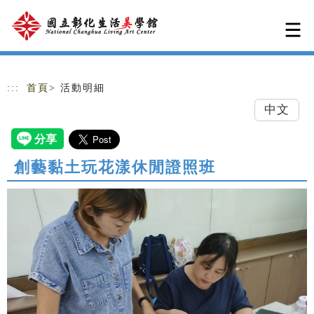
跳到主要內容
網站導覽
:::
首頁
> 活動明細
中文
創藝黏土玩花漾休閒證照班