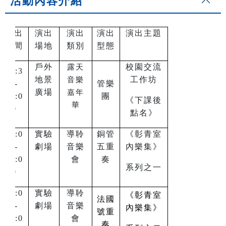
活動內容介紹
演出
演出
演出
演出
演出主題
時間
場地
類別
型態
戶外
校園交流
露天
15:3
地景
工作坊
音樂
0-
管樂
廣場
嘉年
17:0
團
《下課後
華
0
點名》
16:0
實驗
導聆
銅管
《彰青室
0-
劇場
音樂
五重
內樂集》
17:0
會
奏
系列之一
0
16:0
實驗
導聆
《彰青室
法國
0-
劇場
音樂
內樂集》
號重
17:0
會
奏