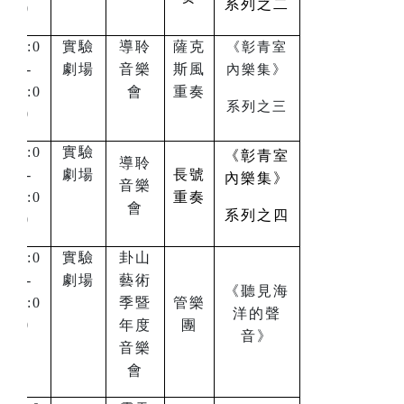
系列之二
0
16:0
實驗
導聆
薩克
《彰青室
0-
劇場
音樂
斯風
內樂集》
17:0
會
重奏
系列之三
0
16:0
實驗
《彰青室
導聆
0-
劇場
長號
內樂集》
音樂
17:0
重奏
會
系列之四
0
16:0
實驗
卦山
0-
劇場
藝術
《聽見海
17:0
季暨
管樂
洋的聲
0
年度
團
音》
音樂
會