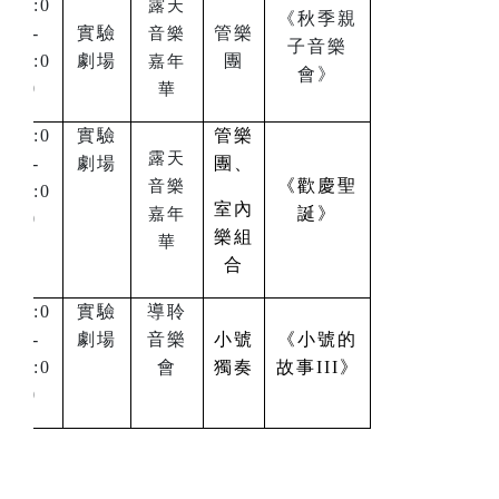
16:0
露天
《秋季親
0-
實驗
管樂
音樂
子音樂
17:0
劇場
團
嘉年
會》
0
華
16:0
實驗
管樂
露天
0-
劇場
團、
《歡慶聖
音樂
17:0
室內
誕》
嘉年
0
樂組
華
合
16:0
實驗
導聆
0-
劇場
音樂
小號
《小號的
17:0
會
獨奏
故事III》
0