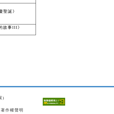
慶聖誕》
故事III》
展)
|
著作權聲明