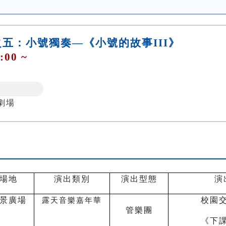
五：小號獨奏—《小號的故事III》
:00 ~
劇場
場地
演出類別
演出型態
演
景廣場
校園
露天音樂嘉年華
管樂團
《下