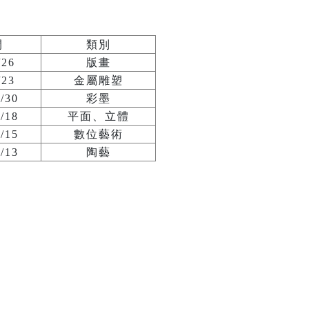
間
類別
/26
版畫
/23
金屬雕塑
3/30
彩墨
5/18
平面、立體
6/15
數位藝術
7/13
陶藝