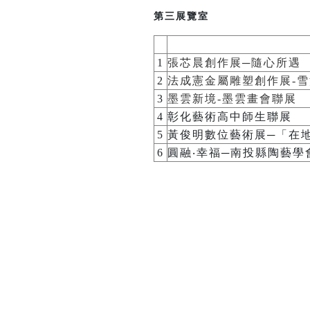
第三展覽室
1
張芯晨創作展─隨心所遇
2
法成憲金屬雕塑創作展-
3
墨雲新境-墨雲畫會聯展
4
彰化藝術高中師生聯展
5
黃俊明數位藝術展─「在
6
圓融‧幸福─南投縣陶藝學