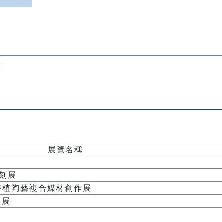
詢
展覽名稱
刻展
彩-林時植陶藝複合媒材創作展
法展