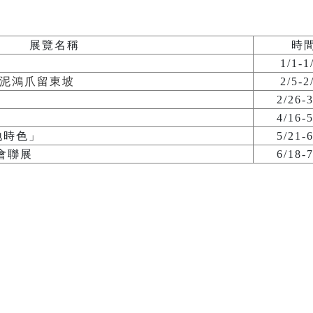
展覽名稱
時
1/1-1
雪泥鴻爪留東坡
2/5-2
2/26-
4/16-
地時色」
5/21-
會聯展
6/18-