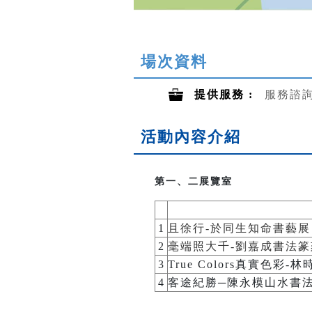
場次資料
提供服務 :
服務諮
活動內容介紹
第一、二展覽室
1
且徐行-於同生知命書藝展
2
毫端照大千-劉嘉成書法篆
3
True Colors真實色
4
客途紀勝─陳永模山水書