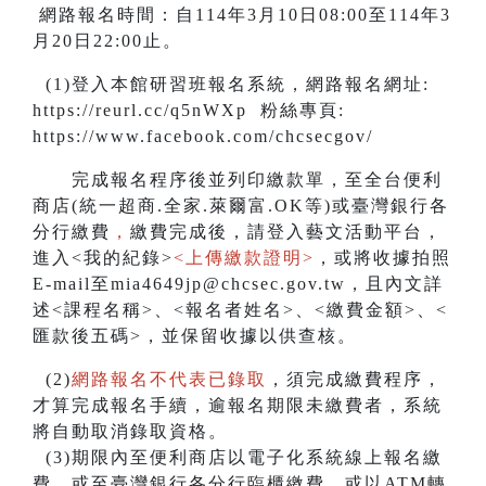
網路報名時間：自114年3月10日08:00至114年3
月20日22:00止。
(1)登入本館研習班報名系統，網路報名網址:
https://reurl.cc/q5nWXp 粉絲專頁:
https://www.facebook.com/chcsecgov/
完成報名程序後並列印繳款單，至全台便利
商店(統一超商.全家.萊爾富.OK等)或臺灣銀行各
分行繳費
，
繳費完成後，請登入藝文活動平台，
進入<我的紀錄>
<上傳繳款證明>
，或將收據拍照
E-mail至mia4649jp@chcsec.gov.tw，且內文詳
述<課程名稱>、<報名者姓名>、<繳費金額>、<
匯款後五碼>，並保留收據以供查核。
(2)
網路報名不代表已錄取
，須完成繳費程序，
才算完成報名手續，逾報名期限未繳費者，系統
將自動取消錄取資格。
(3)期限內至便利商店以電子化系統線上報名繳
費，或至臺灣銀行各分行臨櫃繳費，或以ATM轉