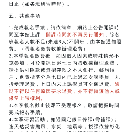
日止（如各班研習時程）。
五、其他事項：
1.完成報名手續，請依簡章、網路上公告開課時
間至本館上課，
開課時間將不再另行通知
，除各
班報名人數不足(未達8人)不開班，由本館通知退
費。（憑報名繳費收據辦理退費）
2.本季報名繳費後，如因個人因素或特殊情形不
克參加，可於開課日起七日內憑收據辦理退費，
請提供可匯款或無摺存款之本人銀行、郵局帳
戶，退費標準分為七日內已上過乙次課學員，九
折受理退費，七日內未上課學員可全額退費。
逾
期不得以任何原因要求退費，亦不得轉讓他人或
保留上課權利。
3.本季報名截止後即不受理報名，敬請把握時間
完成報名手續。
4.本季研習活動，如遇國定假日停課(需補課)；
逢天然災害颱風、水災、地震等，授課依據彰化