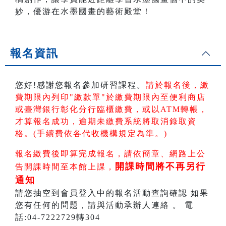
妙，優游在水墨國畫的藝術殿堂！
報名資訊
您好!感謝您報名參加研習課程。
請於報名後，繳
費期限內列印"繳款單"於繳費期限內
至便利商店
或臺灣銀行彰化分行臨櫃繳費，或以ATM轉帳
，
才算報名成功，逾期未繳費系統將取消錄取資
格。(手續費依各代收機構規定為準。)
報名繳費後即算完成報名，請依簡章、網路上公
開課時間將不再另行
告開課時間至本館上課，
通知
請您抽空到會員登入中的報名活動查詢確認 如果
您有任何的問題，請與活動承辦人連絡 。 電
話:04-7222729轉304