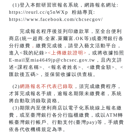
(1)登入本館研習班報名系統，網路報名網址:
https://reurl.cc/q5nWXp 粉絲專頁:
https://www.facebook.com/chcsecgov/
完成報名程序後並列印繳款單，至全台便利
商店(統一超商.全家.萊爾富.OK等)或臺灣銀行各
分行繳費
，
繳費完成後，請登入藝文活動平台，
進入<我的紀錄>
<上傳繳款證明>
，或將收據拍照
E-mail至mia4649jp@chcsec.gov.tw，且內文詳
述<課程名稱>、<報名者姓名>、<繳費金額>、<
匯款後五碼>，並保留收據以供查核。
(2)
網路報名不代表已錄取
，須完成繳費程序，
才算完成報名手續，逾報名期限未繳費者，系統
將自動取消錄取資格。
(3)期限內至便利商店以電子化系統線上報名繳
費，或至臺灣銀行各分行臨櫃繳費，或以ATM轉
帳臺灣銀行帳戶、行動支付(臺灣pay)等，手續費
依各代收機構規定為準。