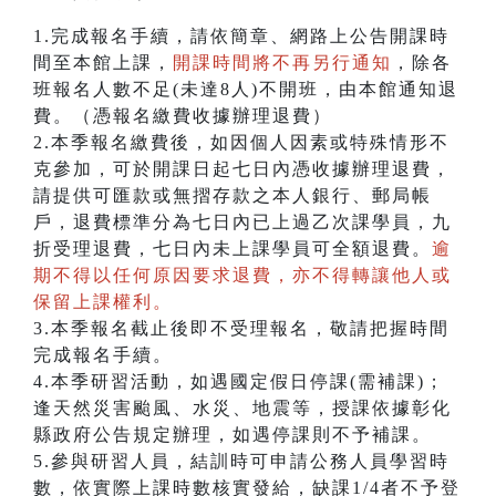
1.完成報名手續，請依簡章、網路上公告開課時
間至本館上課，
開課時間將不再另行通知
，除各
班報名人數不足(未達8人)不開班，由本館通知退
費。（憑報名繳費收據辦理退費）
2.本季報名繳費後，如因個人因素或特殊情形不
克參加，可於開課日起七日內憑收據辦理退費，
請提供可匯款或無摺存款之本人銀行、郵局帳
戶，退費標準分為七日內已上過乙次課學員，九
折受理退費，七日內未上課學員可全額退費。
逾
期不得以任何原因要求退費，亦不得轉讓他人或
保留上課權利。
3.本季報名截止後即不受理報名，敬請把握時間
完成報名手續。
4.本季研習活動，如遇國定假日停課(需補課)；
逢天然災害颱風、水災、地震等，授課依據彰化
縣政府公告規定辦理，如遇停課則不予補課。
5.參與研習人員，結訓時可申請公務人員學習時
數，依實際上課時數核實發給，缺課1/4者不予登