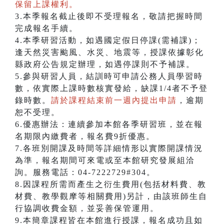
保留上課權利。
3.本季報名截止後即不受理報名，敬請把握時間
完成報名手續。
4.本季研習活動，如遇國定假日停課(需補課)；
逢天然災害颱風、水災、地震等，授課依據彰化
縣政府公告規定辦理，如遇停課則不予補課。
5.參與研習人員，結訓時可申請公務人員學習時
數，依實際上課時數核實發給，缺課1/4者不予登
錄時數。
請於課程結束前一週內提出申請
，逾期
恕不受理。
6.優惠辦法：連續參加本館各季研習班，並在報
名期限內繳費者，報名費9折優惠。
7.各班別開課及時間等詳細情形以實際開課情況
為準，報名期間可來電或至本館研究發展組洽
詢。服務電話：04-7222729#304。
8.因課程所需而產生之衍生費用(包括材料費、教
材費、教學觀摩等相關費用)另計，由該班師生自
行協調收費金額，並妥善保管運用。
9.本簡章課程皆在本館進行授課，報名成功且如