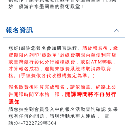
妙，優游在水墨國畫的藝術殿堂！
報名資訊
您好!感謝您報名參加研習課程。
請於報名後，繳
費期限內列印"繳款單"於繳費期限內
至便利商店
或臺灣銀行彰化分行臨櫃繳費，或以ATM轉帳
，
才算報名成功，逾期未繳費系統將取消錄取資
格。(手續費依各代收機構規定為準。)
報名繳費後即算完成報名，請依簡章、網路上公
開課時間將不再另行
告開課時間至本館上課，
通知
請您抽空到會員登入中的報名活動查詢確認 如果
您有任何的問題，請與活動承辦人連絡 。 電
話:04-7222729轉304