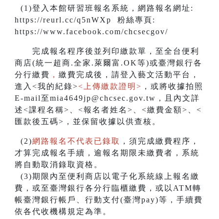
(1)登入本館研習班報名系統，網路報名網址:
https://reurl.cc/q5nWXp 粉絲專頁:
https://www.facebook.com/chcsecgov/
完成報名程序後並列印繳款單，至全台便利
商店(統一超商.全家.萊爾富.OK等)或臺灣銀行各
分行繳費
，
繳費完成後，請登入藝文活動平台，
進入<我的紀錄>
<上傳繳款證明>
，或將收據拍照
E-mail至mia4649jp@chcsec.gov.tw，且內文詳
述<課程名稱>、<報名者姓名>、<繳費金額>、<
匯款後五碼>，並保留收據以供查核。
(2)
網路報名不代表已錄取
，須完成繳費程序，
才算完成報名手續，逾報名期限未繳費者，系統
將自動取消錄取資格。
(3)期限內至便利商店以電子化系統線上報名繳
費，或至臺灣銀行各分行臨櫃繳費，或以ATM轉
帳臺灣銀行帳戶、行動支付(臺灣pay)等，手續費
依各代收機構規定為準。