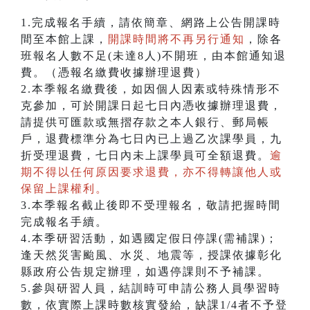
1.完成報名手續，請依簡章、網路上公告開課時
間至本館上課，
開課時間將不再另行通知
，除各
班報名人數不足(未達8人)不開班，由本館通知退
費。（憑報名繳費收據辦理退費）
2.本季報名繳費後，如因個人因素或特殊情形不
克參加，可於開課日起七日內憑收據辦理退費，
請提供可匯款或無摺存款之本人銀行、郵局帳
戶，退費標準分為七日內已上過乙次課學員，九
折受理退費，七日內未上課學員可全額退費。
逾
期不得以任何原因要求退費，亦不得轉讓他人或
保留上課權利。
3.本季報名截止後即不受理報名，敬請把握時間
完成報名手續。
4.本季研習活動，如遇國定假日停課(需補課)；
逢天然災害颱風、水災、地震等，授課依據彰化
縣政府公告規定辦理，如遇停課則不予補課。
5.參與研習人員，結訓時可申請公務人員學習時
數，依實際上課時數核實發給，缺課1/4者不予登