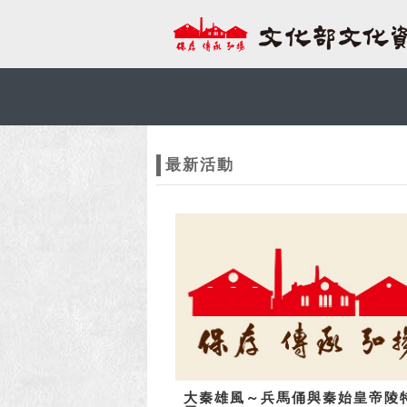
跳到主要內容
網站導覽
網
站
最新活動
主
題
大秦雄風～兵馬俑與秦始皇帝陵