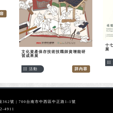
容
十七
展
文化資產保存技術技職師資增能研
習成果展
活動
詳內容
62號 | 700台南市中西區中正路1-1號
2-4911