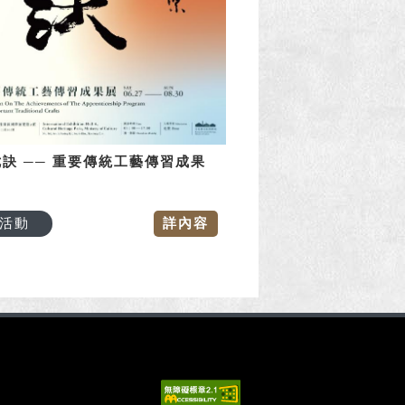
訣 ── 重要傳統工藝傳習成果
活動
詳內容