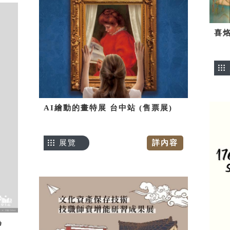
喜烙
AI繪動的畫特展 台中站 (售票展)
展覽
詳內容
為