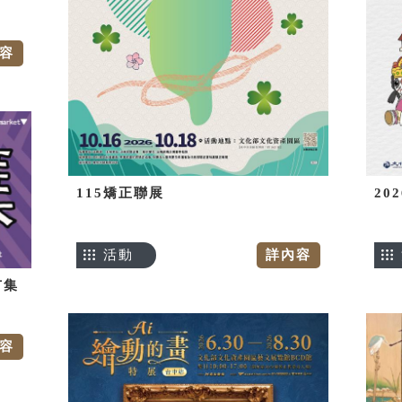
容
115矯正聯展
20
活動
詳內容
市集
容