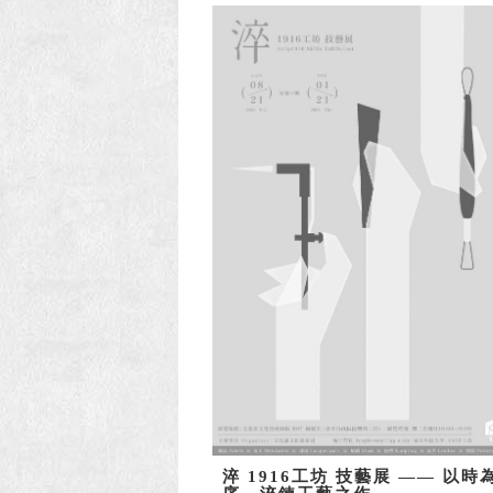
淬 1916工坊 技藝展 —— 以時