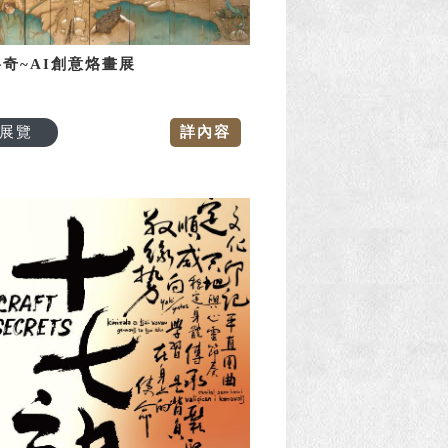
奇~AI創意烙畫展
展覽
詳內容