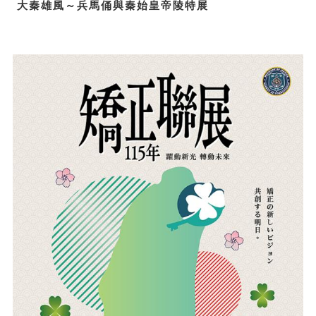
大秦雄風～兵馬俑與秦始皇帝陵特展