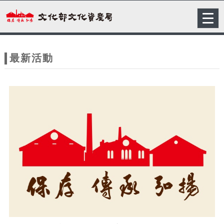
跳到主要內容
網站導覽
Togg
navig
網
站
最新活動
主
題