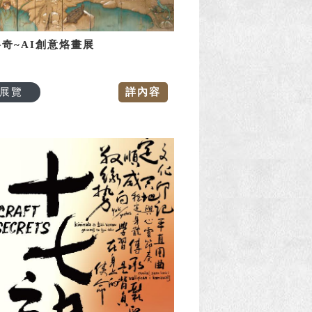
奇~AI創意烙畫展
展覽
詳內容