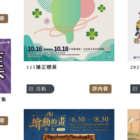
容
115矯正聯展
20
活動
詳內容
市集
容