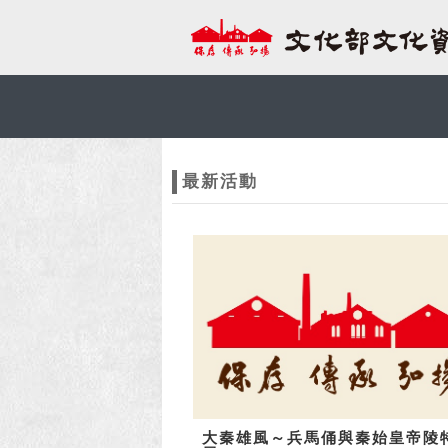
跳到主要內容
網站導覽
網
站
最新活動
主
題
大秦雄風～兵馬俑與秦始皇帝陵