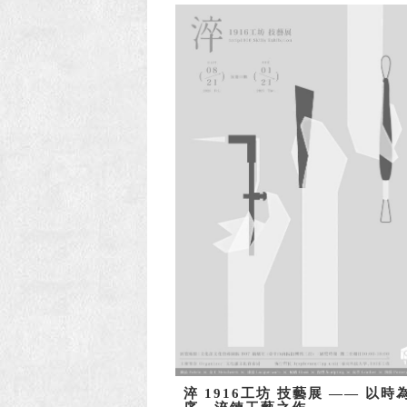
淬 1916工坊 技藝展 —— 以時