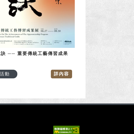
訣 ── 重要傳統工藝傳習成果
活動
詳內容