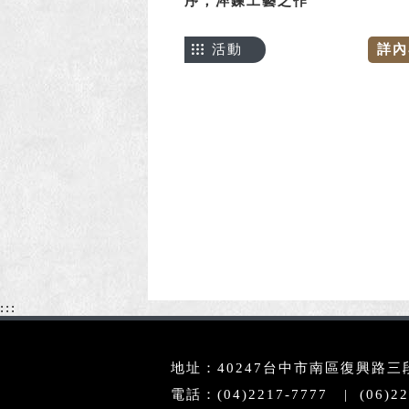
序，淬鍊工藝之作
活動
詳內
:::
地址：40247台中市南區復興路三段3
電話：(04)2217-7777 | (06)22