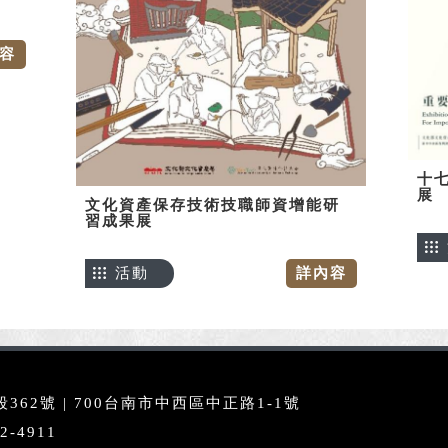
容
十七
展
文化資產保存技術技職師資增能研
習成果展
活動
詳內容
62號 | 700台南市中西區中正路1-1號
2-4911