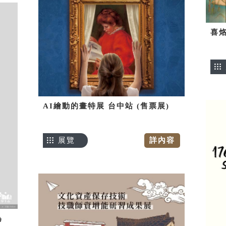
喜烙
AI繪動的畫特展 台中站 (售票展)
展覽
詳內容
為