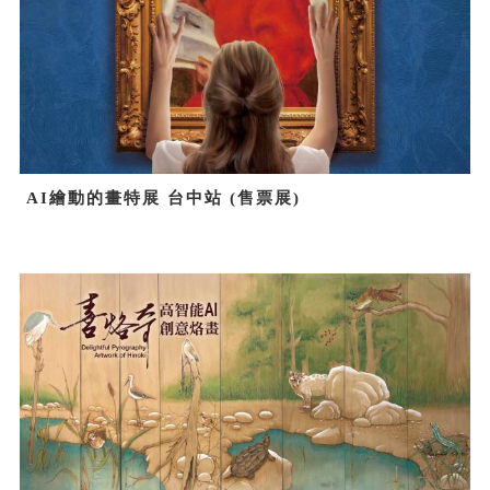
AI繪動的畫特展 台中站 (售票展)