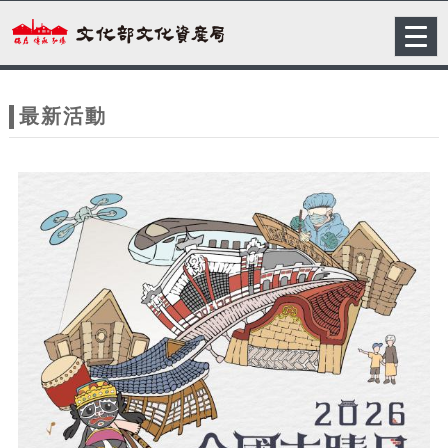
跳到主要內容
網站導覽
Togg
navig
網
站
最新活動
主
題