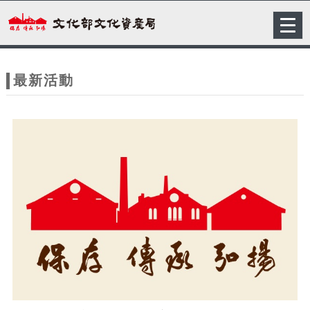
跳到主要內容
網站導覽
Togg
navig
網
站
最新活動
主
題