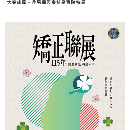
大秦雄風～兵馬俑與秦始皇帝陵特展