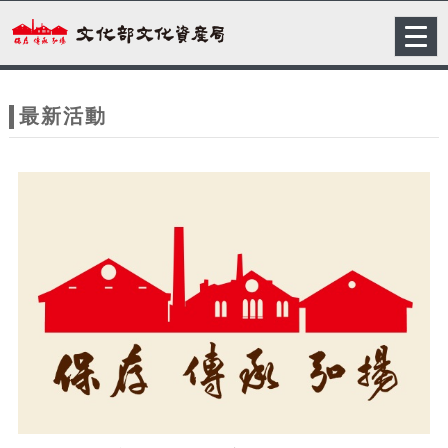
跳到主要內容
網站導覽
Togg
navig
網
站
最新活動
主
題