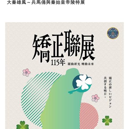
大秦雄風～兵馬俑與秦始皇帝陵特展