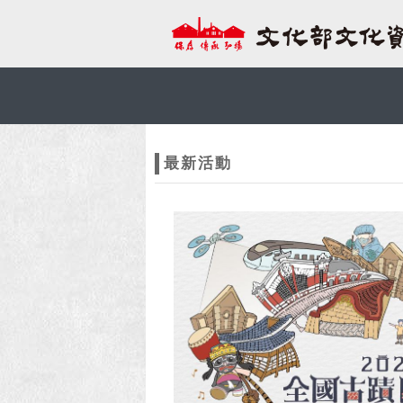
跳到主要內容
網站導覽
網
站
最新活動
主
題