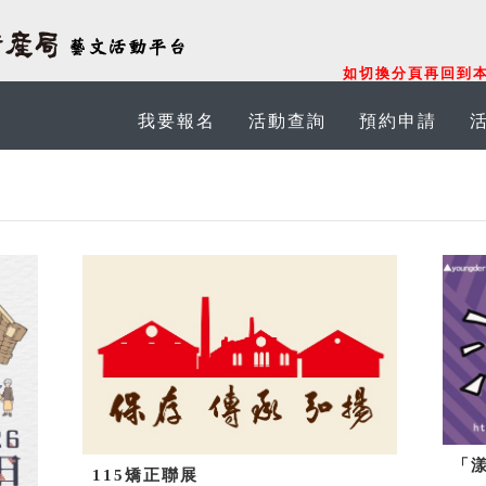
如切換分頁再回到本
我要報名
活動查詢
預約申請
「漾
115矯正聯展