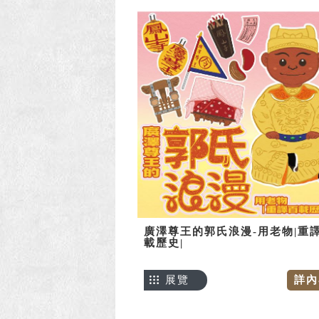
廣澤尊王的郭氏浪漫-用老物|重
載歷史|
展覽
詳內