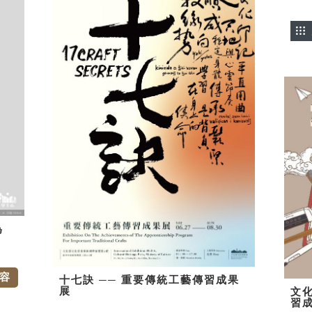
為
容
十七訣 ── 重要傳統工藝傳習成果
展
文
習