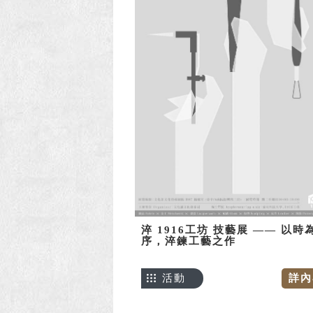
淬 1916工坊 技藝展 —— 以時
序，淬鍊工藝之作
活動
詳內