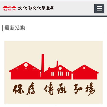
跳到主要內容
網站導覽
Togg
navig
網
站
最新活動
主
題