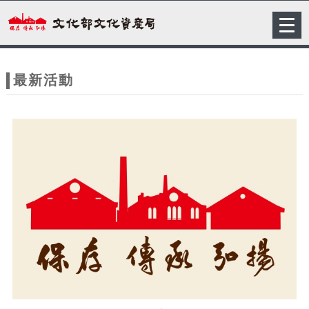
跳到主要內容
網站導覽
Togg
navig
網
站
最新活動
主
題