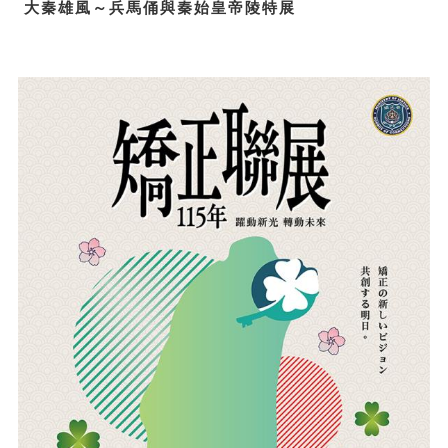
大秦雄風～兵馬俑與秦始皇帝陵特展