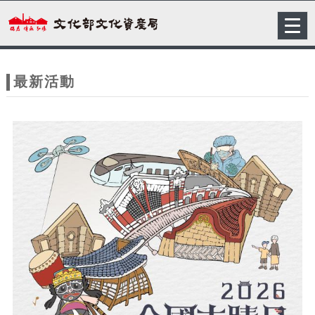
跳到主要內容
網站導覽
Togg
navig
網
站
最新活動
主
題