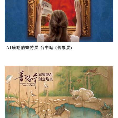
AI繪動的畫特展 台中站 (售票展)