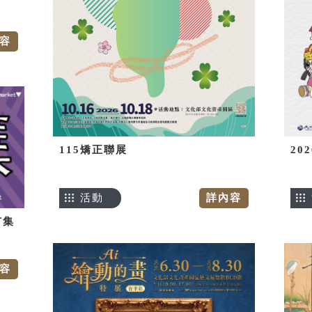
容
115矯正聯展
20
活動
詳內容
市集
容