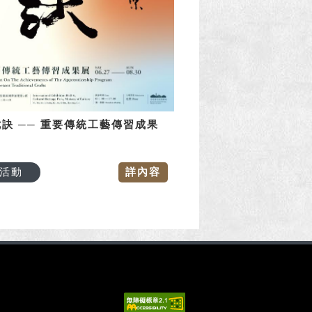
訣 ── 重要傳統工藝傳習成果
活動
詳內容