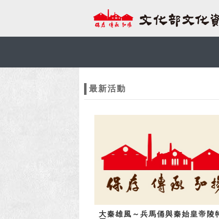
跳到主要內容
網站導覽
網
站
最新活動
主
題
大秦雄風～兵馬俑與秦始皇帝陵