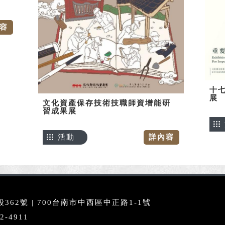
容
十七
展
文化資產保存技術技職師資增能研
習成果展
活動
詳內容
62號 | 700台南市中西區中正路1-1號
2-4911