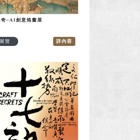
奇~AI創意烙畫展
展覽
詳內容