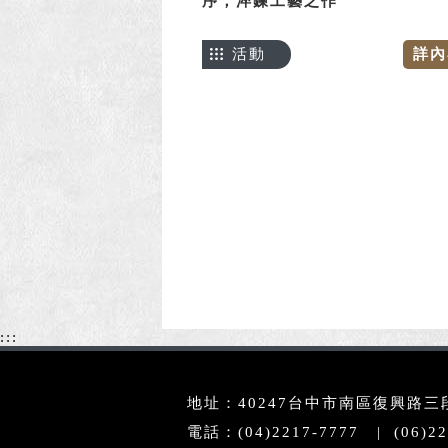
序，淬鍊工藝之作
活動
詳內
:::
地址：40247台中市南區復興路三段3
電話：(04)2217-7777 | (06)22