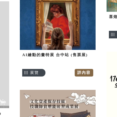
喜烙
AI繪動的畫特展 台中站 (售票展)
展覽
詳內容
為