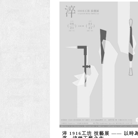
淬 1916工坊 技藝展 —— 以時