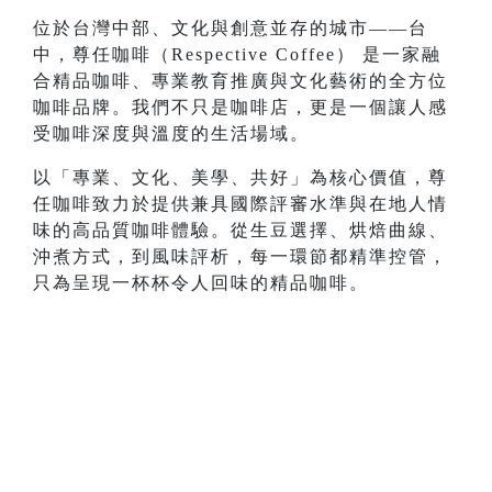
位於台灣中部、⽂化與創意並存的城市——台
中，尊任咖啡（Respective Coffee） 是⼀家融
合精品咖啡、專業教育推廣與⽂化藝術的全⽅位
咖啡品牌。我們不只是咖啡店，更是⼀個讓⼈感
受咖啡深度與溫度的⽣活場域。
以「專業、⽂化、美學、共好」為核⼼價值，尊
任咖啡致⼒於提供兼具國際評審⽔準與在地⼈情
味的⾼品質咖啡體驗。從⽣⾖選擇、烘焙曲線、
沖煮⽅式，到風味評析，每⼀環節都精準控管，
只為呈現⼀杯杯令⼈回味的精品咖啡。