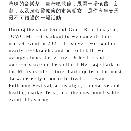
灣味的音樂祭－臺灣唸歌節，展開一場懷舊、新
創，以及身心靈療癒的市集饗宴，是你今年春天
最不可錯過的一場活動。
During the solar term of Grain Rain this year,
JOWO Market is about to welcome its third
market event in 2025. This event will gather
nearly 200 brands, and market stalls will
occupy almost the entire 5.6 hectares of
outdoor space in the Cultural Heritage Park of
the Ministry of Culture. Participate in the most
Taiwanese style music festival - Taiwan
Folksong Festival, a nostalgic, innovative and
healing market feast, and the most unmissable
event this spring.