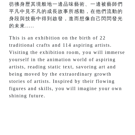
彷彿身歷其境般地一邊品味藝術、一邊被藝師們
平凡中見不凡的成長故事所感動，在他們流動的
身段與技藝中得到啟發，進而想像自己閃閃發光
的未來.....
This is an exhibition on the birth of 22
traditional crafts and 114 aspiring artists.
Visiting the exhibition room, you will immerse
yourself in the animation world of aspiring
artists, reading static text, savoring art and
being moved by the extraordinary growth
stories of artists. Inspired by their flowing
figures and skills, you will imagine your own
shining future.