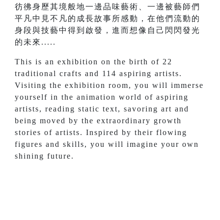
彷彿身歷其境般地一邊品味藝術、一邊被藝師們
平凡中見不凡的成長故事所感動，在他們流動的
身段與技藝中得到啟發，進而想像自己閃閃發光
的未來.....
This is an exhibition on the birth of 22
traditional crafts and 114 aspiring artists.
Visiting the exhibition room, you will immerse
yourself in the animation world of aspiring
artists, reading static text, savoring art and
being moved by the extraordinary growth
stories of artists. Inspired by their flowing
figures and skills, you will imagine your own
shining future.