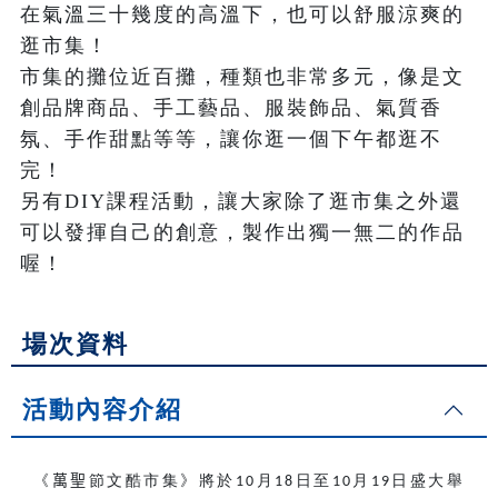
在氣溫三十幾度的高溫下，也可以舒服涼爽的
逛市集！

市集的攤位近百攤，種類也非常多元，像是文
創品牌商品、手工藝品、服裝飾品、氣質香
氛、手作甜點等等，讓你逛一個下午都逛不
完！

另有DIY課程活動，讓大家除了逛市集之外還
可以發揮自己的創意，製作出獨一無二的作品
喔！
場次資料
活動內容介紹
《
萬聖
節文酷市集》將於
月
日至
月
日盛大舉
10
18
10
19