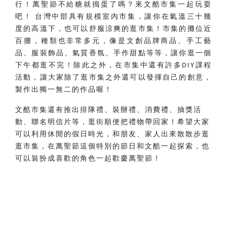
行！萬聖節不給糖就搗蛋了嗎？來文酷市集一起玩耍
吧！
台灣中部具有規模室內市集，讓你在氣溫三十幾
度的高溫下，也可以舒服涼爽的逛市集！市集的攤位近
百攤，種類也非常多元，像是文創品牌商品、手工藝
品、服裝飾品、氣質香氛、手作甜點等等，讓你逛一個
下午都逛不完！除此之外，在市集中還有許多
課程
DIY
活動，讓大家除了逛市集之外還可以發揮自己的創意，
製作出獨一無二的作品喔！
文酷市集還有推出排隊禮、裝辦禮、消費禮、抽獎活
動、聯名明信片等，逛街順便把禮物帶回家！希望大家
可以利用休閒的假日時光，和朋友、家人出來散散步逛
逛市集，在萬聖節這個特別的節日和文酷一起探索，也
可以裝扮成喜歡的角色一起歡慶萬聖節！