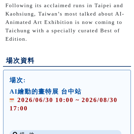
Following its acclaimed runs in Taipei and 
Kaohsiung, Taiwan’s most talked about AI-
Animated Art Exhibition is now coming to 
Taichung with a specially curated Best of 
Edition. 
場次資料
場次:
AI繪動的畫特展 台中站
2026/06/30 10:00 ~ 2026/08/30
17:00