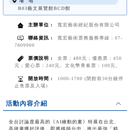
場 地
B03藝文展覽館BCD館
主辦單位 :
寬宏藝術經紀股份有限公司
聯絡資訊 :
寬宏藝術票務服務專線：07-
7809900
票價說明 :
全票：480元；優惠票：450
元；愛心票：240元。文化幣青春票：100元。
開放時間 :
1000-1700 (閉館前30分鐘停
止售票及入場)
活動內容介紹
全台討論度最高的《AI繪動的畫》特展在台北、
高雄廣獲好評後，即將移師台中，推出最強「精