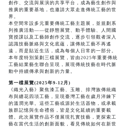
創作、交流與展演的共享平台，成為藝生創作與
推廣的重要基地，也邀請大眾走進傳統工藝的世
界。
本空間常設多元重要傳統工藝主題展，並規劃系
列推廣活動——從靜態展覽、動手體驗、人間國
寶授課以及工藝師創作交流，逐步引領觀者深入
認識技藝脈絡與文化底蘊，讓傳統工藝不再遙
遠，而是貼近生活，成為每個人日常的一部分。
本年度特別策劃三檔展覽，皆由2025年重要傳統
工藝結業藝生聯合呈現，展現傳統技藝在時代脈
動中持續傳承與創新的力量。
第一檔展覽(2025年9-12月)
《織光入藝》聚焦漆工藝、玉雕、排灣族傳統織
布與纏花四項工藝，呈現臺灣工藝在歲月淬鍊下
的溫潤光華。這些工藝或源於生活器物，或承載
族群記憶與生命禮俗，皆是文化延續的重要載
體。此次展覽作品不僅展現扎實技藝，更探索工
藝在當代生活的創新面貌，看見傳統如何在新世