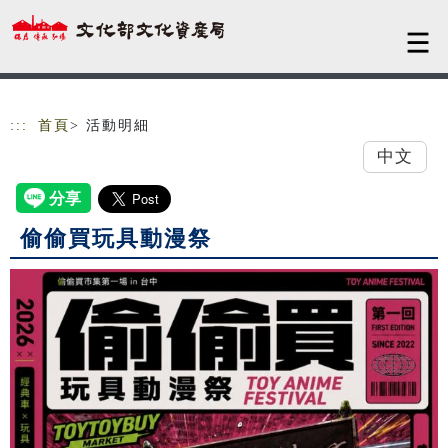
跳到主要內容
網站導覽
:::
首頁
> 活動明細
中文
偷偷買玩具動漫祭