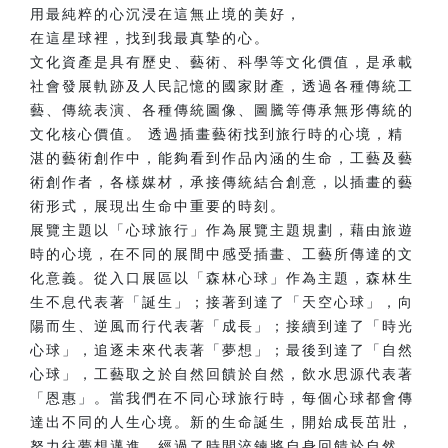
用最純粹的心沉浸在這無止境的美好，
在這星球裡，找到我最真摯的心。
文化資產是具有歷史、藝術、科學等文化價值，是承載
社會發展軌跡及人民記憶的國家財產，透過各種傳統工
藝、傳統表演、各種傳統圖像、圖騰等傳承無形傳統的
文化核心價值。 透過插畫藝術找到旅行時的心境，精
湛的藝術創作中，能夠看到作品內涵的生命，工藝及藝
術創作者，各樣媒材，承接傳統結合創意，以插畫的藝
術形式，展現出生命中重要的時刻。
展覽主題以「心球旅行」作為展覽主題規劃，藉由旅遊
時的心境，在不同的展間中感受插畫、工藝所傳達的文
化意義。從入口展區以「森林心球」作為主題，森林生
生不息代表著「誕生」；接著到達了「天空心球」，向
陽而生、逆風而行代表著「成長」；接續到達了「時光
心球」，追逐未來代表著「夢想」；最後到達了「自然
心球」，工藝取之於自然回饋於自然，飲水思源代表著
「恩惠」。當我們在不同心球旅行時，每個心球都會傳
達出不同的人生心境。新的生命誕生，開始成長茁壯，
努力往夢想邁進，經過了時間淬鍊將自身回饋於自然