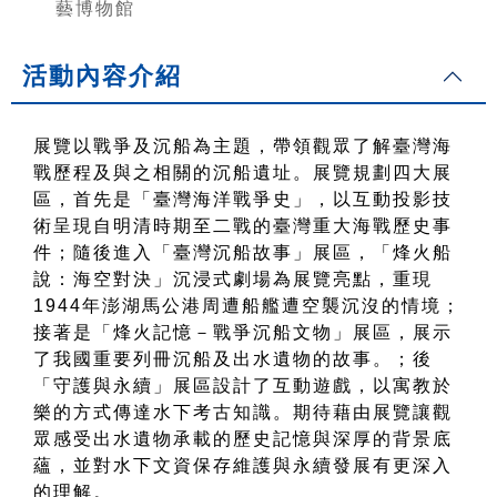
藝博物館
活動內容介紹
展覽
以戰爭及沉船
為主題，
帶領觀眾了解臺灣海
戰歷程及與之相關的沉船遺址。展覽
規劃四大展
區，首先是「
臺灣海洋戰爭史
」，
以互動投影技
術呈現自明清時期至二戰的臺灣重大海戰歷史事
件
；
隨後進入
「
臺灣沉船故事
」展區，
「烽火船
說：海空對決」沉浸式劇場為展覽亮點，重現
1944
年澎湖馬公港周遭船艦遭空襲沉沒的情境；
接著是「烽火記憶－戰爭沉船文物」展區，展示
了我國重要列冊沉船及出水遺物的故事。
；後
「
守護與永續
」
展區設計了互動遊戲，以寓教於
樂的方式傳達水下考古知識。期待藉由展覽讓觀
眾感受出水遺物承載的歷史記憶與深厚的背景底
蘊
，並對
水下文資保存維護與永續發展有更深入
的理解。