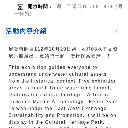
開放時間 :
週二至週日10：00-18:00 (週
一休館)
活動內容介紹
展覽時間自112年10月20日起，在R08水下文資
展示館展出，邀請您一起「潛行探索臺灣」！
This exhibition guides everyone to
understand underwater cultural assets
from the historical context. Five exhibition
areas included: Underwater time tunnel、
Underwater cultural heritage、A Tour of
Taiwan’s Marine Archaeology、Features of
Taiwan under the East West Exchange、
Sustainability and Promotion. It will be on
display in the Cultural Heritage Park,