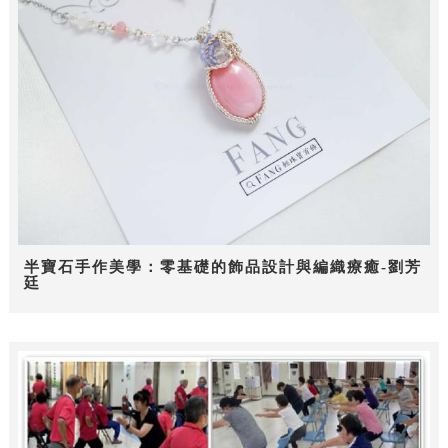
半寶石手作美學：零基礎的飾品設計與編織療癒-劉芳
廷