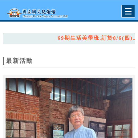
跳到主要內容
網站導覽
Togg
navig
網
站
69期生活美學班,訂於8/6(四)上午
主
題
最新活動