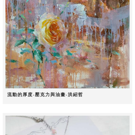
流動的厚度-壓克力與油畫-洪紹哲