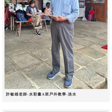
許敏雄老師-水彩畫A班戶外教學-淡水